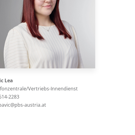
ic Lea
efonzentrale/Vertriebs-Innendienst
614-2283
pavic@pbs-austria.at