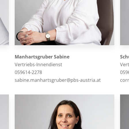
Manhartsgruber Sabine
Sch
Vertriebs-Innendienst
Ver
059614-2278
059
sabine.manhartsgruber@pbs-austria.at
cor