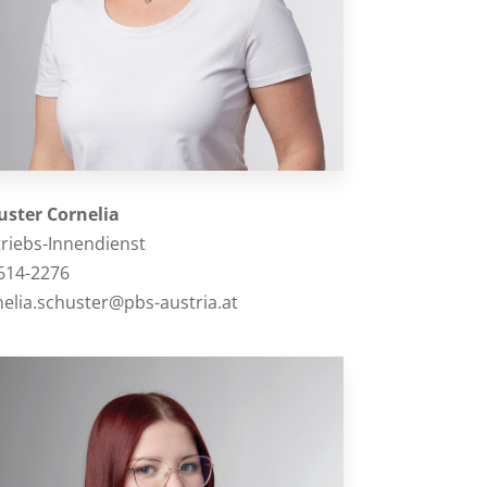
uster Cornelia
triebs-Innendienst
614-2276
nelia.schuster@pbs-austria.at