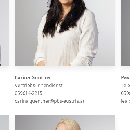
Carina Günther
Pav
Vertriebs-Innendienst
Tel
059614-2215
059
carina.guenther@pbs-austria.at
lea.