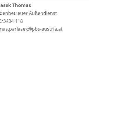
lasek Thomas
denbetreuer Außendienst
0/3434 118
mas.parlasek@pbs-austria.at