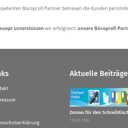
kompetenten Büroprofi Partner betreuen die Kunden persönl
onzept unterstützen
wir erfolgreich
unsere Büroprofi Part
nks
Aktuelle Beiträge
takt
ressum
Donau für den Schreibtisc
13 Juli, 2026
enschutzerklärung