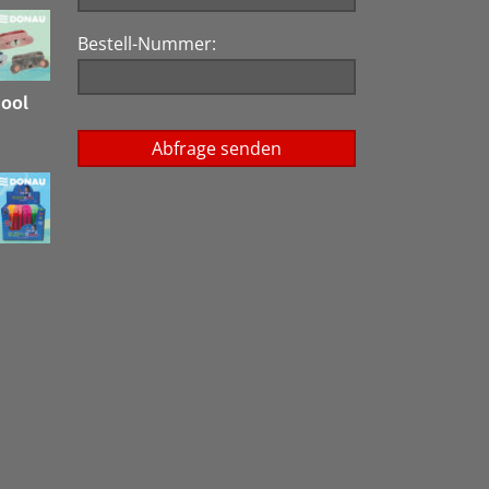
Bestell-Nummer:
hool