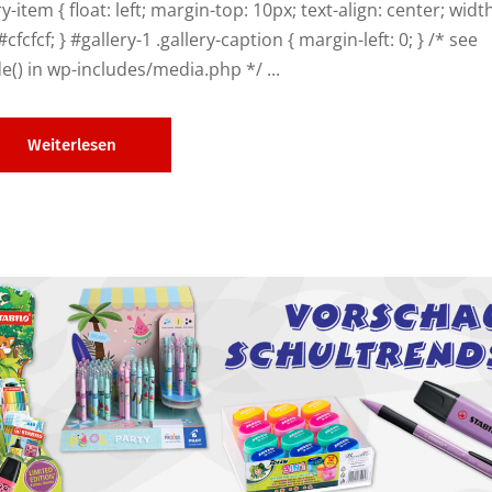
y-item { float: left; margin-top: 10px; text-align: center; widt
fcfcf; } #gallery-1 .gallery-caption { margin-left: 0; } /* see
e() in wp-includes/media.php */ ...
Weiterlesen