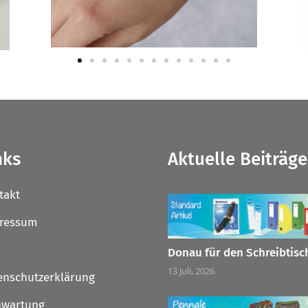
nks
Aktuelle Beiträge
takt
ressum
Donau für den Schreibtisc
13 Juli, 2026
enschutzerklärung
nwartung