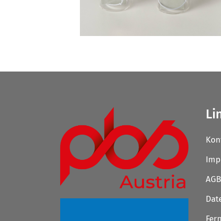
Li
Kon
Imp
AGB
Dat
Fer